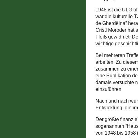
1948 ist die ULG of
war die kulturelle 
de Gherdëina” her
Cristl Moroder hat
Fleiß gewidmet. Der
wichtige geschicht
Bei mehreren Treff
arbeiten. Zu dies
zusammen zu einer 
eine Publikation 
damals versuchte m
einzuführen.
Nach und nach wurd
Entwicklung, die i
Der größte finanzie
sogenannten “Hauses
von 1948 bis 1958 