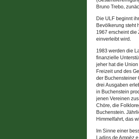
Bruno Trebo, zunä
Die ULF beginnt ih
Bevölkerung steht h
1967 erscheint die 
einverleibt wird.
1983 werden die La
finanzielle Unterst
jeher hat die Union
Freizeit und des G
der Buchensteiner 
drei Ausgaben erl
in Buchenstein prod
jenen Vereinen zusa
Chöre, die Folklor
Buchenstein. Jährl
Himmelfahrt, das wi
Im Sinne einer bes
Ladins de Ampëz e 