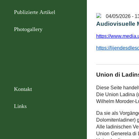
Publizierte Artikel
04/05/2026 - 1
Audiovisuelle
Photogallery
https://www.media.
https://lijendesdle
Union di Ladin
Diese Seite handelt
Kontakt
Die Union Ladina (d
Wilhelm Moroder-L
Links
Da sie als Vorgäng
Dolomitenladiner) g
Alle ladinischen V
Union Generela di L