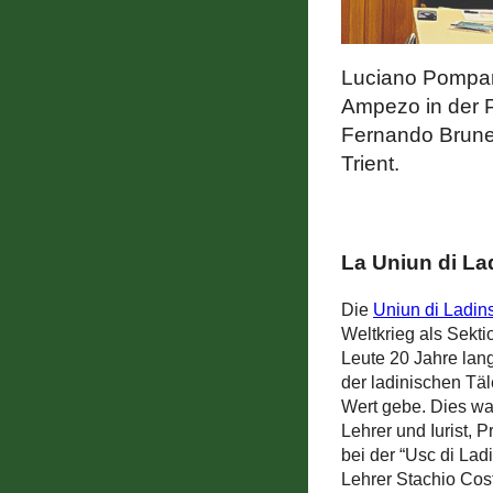
Luciano Pompan
Ampezo in der P
Fernando Brunel
Trient.
La Uniun di La
Die
Uniun di Ladin
Weltkrieg als Sekti
Leute 20 Jahre lan
der ladinischen Täl
Wert gebe. Dies war
Lehrer und Iurist, 
bei der “Usc di Lad
Lehrer Stachio Cost