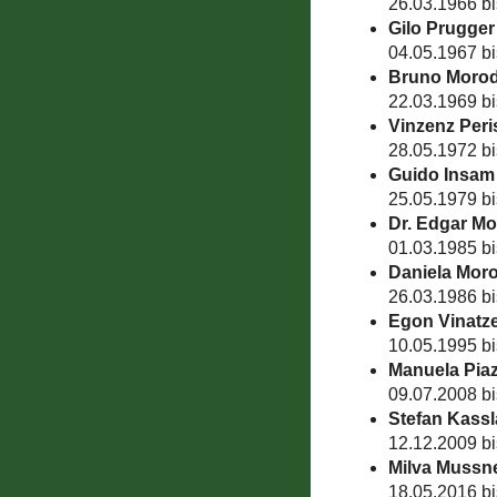
26.03.1966 b
Gilo Prugger
04.05.1967 bi
Bruno Moro
22.03.1969 b
Vinzenz Peris
28.05.1972 bi
Guido Insam
25.05.1979 b
Dr. Edgar M
01.03.1985 b
Daniela Mor
26.03.1986 b
Egon Vinatz
10.05.1995 b
Manuela Pia
09.07.2008 bi
Stefan Kassl
12.12.2009 b
Milva Mussn
18.05.2016 b