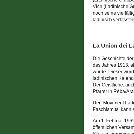
Vich (Ladinische Gr
noch seine vielfält
ladinisch verfassten
La Union dei 
Die Geschichte de
des Jahres 1913, a
wurde. Dieser wurd
ladinischen Kalende
Der Geistliche, au
Pfarrer in Rèba/Ar
Der “Moviment Ladi
Faschismus, kann s
Am 1. Februar 1965 
öffentlichen Versa
(Gesamtvereinigung 