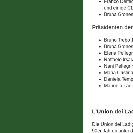
Franco Delte
und einige CD
Bruna Grones
Präsidenten der
Bruno Trebo 
Bruna Grone
Elena Pellegr
Raffaele Irsa
Nani Pellegri
Maria Cristi
Daniela Temp
Manuela Ladu
L’Union dei La
Die Union dei Ladi
90er Jahren unter 