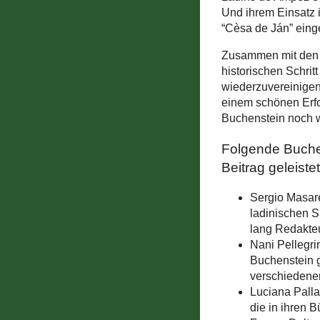
Und ihrem Einsatz i
“Cèsa de Ján” eing
Zusammen mit den a
historischen Schrit
wiederzuvereinigen
einem schönen Erfo
Buchenstein noch w
Folgende Buchen
Beitrag geleistet
Sergio Masare
ladinischen 
lang Redakteu
Nani Pellegri
Buchenstein g
verschiedenen
Luciana Palla
die in ihren 