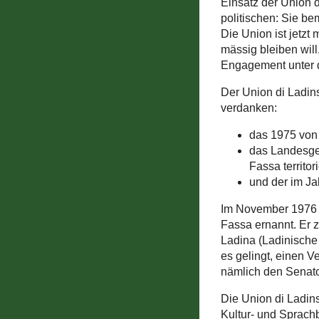
Einsatz der Union 
politischen: Sie b
Die Union ist jetzt 
mässig bleiben will
Engagement unter d
Der Union di Ladin
verdanken:
das 1975 von 
das Landesge
Fassa territor
und der im Ja
Im November 1976 w
Fassa ernannt. Er 
Ladina (Ladinische
es gelingt, einen V
nämlich den Senat
Die Union di Ladins
Kultur- und Sprach