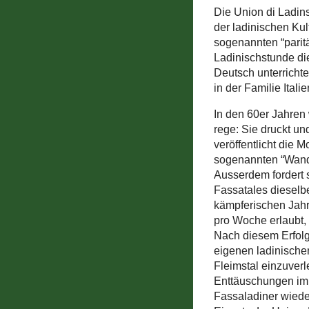
Die Union di Ladins
der ladinischen Kul
sogenannten “parit
Ladinischstunde die
Deutsch unterricht
in der Familie Ital
In den 60er Jahren 
rege: Sie druckt un
veröffentlicht die 
sogenannten “Wander
Ausserdem fordert 
Fassatales dieselb
kämpferischen Jahre
pro Woche erlaubt,
Nach diesem Erfolg
eigenen ladinischen
Fleimstal einzuverl
Enttäuschungen im 
Fassaladiner wieder