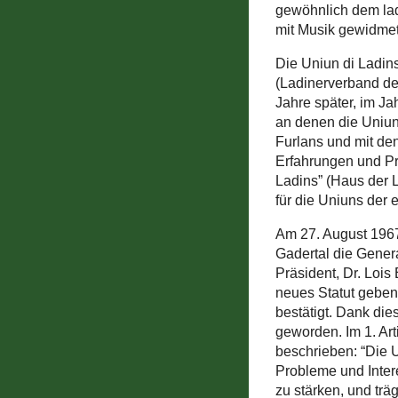
gewöhnlich dem lad
mit Musik gewidmet
Die Uniun di Ladin
(Ladinerverband de
Jahre später, im Ja
an denen die Uniun 
Furlans und mit den
Erfahrungen und Pro
Ladins” (Haus der 
für die Uniuns der e
Am 27. August 1967
Gadertal die Gener
Präsident, Dr. Lois 
neues Statut geben 
bestätigt. Dank die
geworden. Im 1. Art
beschrieben: “Die U
Probleme und Intere
zu stärken, und trä