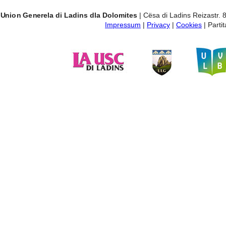
Union Generela di Ladins dla Dolomites
| Cësa di Ladins Reizastr. 
Impressum
|
Privacy
|
Cookies
| Part